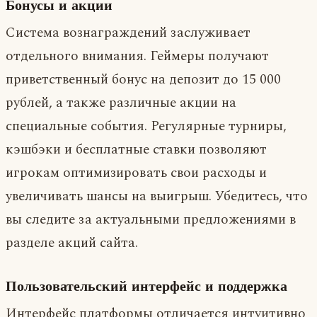
Бонусы и акции
Система вознаграждений заслуживает
отдельного внимания. Геймеры получают
приветственный бонус на депозит до 15 000
рублей, а также различные акции на
специальные события. Регулярные турниры,
кэшбэки и бесплатные ставки позволяют
игрокам оптимизировать свои расходы и
увеличивать шансы на выигрыш. Убедитесь, что
вы следите за актуальными предложениями в
разделе акций сайта.
Пользовательский интерфейс и поддержка
Интерфейс платформы отличается интуитивно