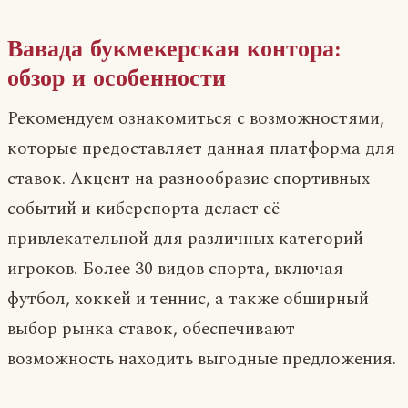
Вавада букмекерская контора:
обзор и особенности
Рекомендуем ознакомиться с возможностями,
которые предоставляет данная платформа для
ставок. Акцент на разнообразие спортивных
событий и киберспорта делает её
привлекательной для различных категорий
игроков. Более 30 видов спорта, включая
футбол, хоккей и теннис, а также обширный
выбор рынка ставок, обеспечивают
возможность находить выгодные предложения.