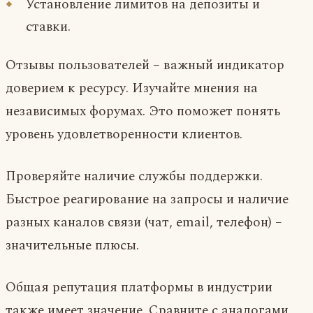
Установление лимитов на депозиты и
ставки.
Отзывы пользователей – важный индикатор
доверием к ресурсу. Изучайте мнения на
независимых форумах. Это поможет понять
уровень удовлетворенности клиентов.
Проверяйте наличие службы поддержки.
Быстрое реагирование на запросы и наличие
разных каналов связи (чат, email, телефон) –
значительные плюсы.
Общая репутация платформы в индустрии
также имеет значение. Сравните с аналогами,