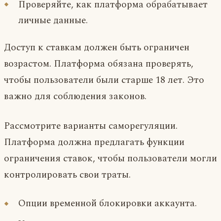
Проверяйте, как платформа обрабатывает
личные данные.
Доступ к ставкам должен быть ограничен
возрастом. Платформа обязана проверять,
чтобы пользователи были старше 18 лет. Это
важно для соблюдения законов.
Рассмотрите варианты саморегуляции.
Платформа должна предлагать функции
ограничения ставок, чтобы пользователи могли
контролировать свои траты.
Опции временной блокировки аккаунта.