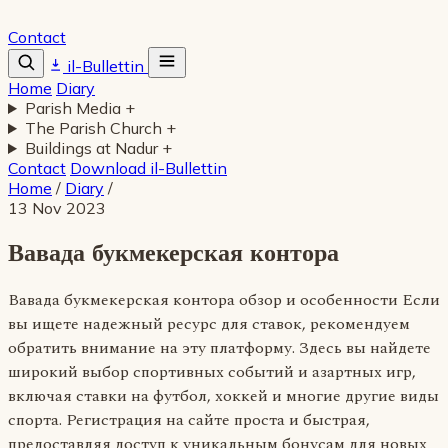
Contact
il-Bullettin
Home
Diary
Parish Media
+
The Parish Church
+
Buildings at Nadur
+
Contact
Download il-Bullettin
Home
/
Diary
/
13 Nov 2023
Вавада букмекерская контора
Вавада букмекерская контора обзор и особенности Если
вы ищете надежный ресурс для ставок, рекомендуем
обратить внимание на эту платформу. Здесь вы найдете
широкий выбор спортивных событий и азартных игр,
включая ставки на футбол, хоккей и многие другие виды
спорта. Регистрация на сайте проста и быстрая,
предоставляя доступ к уникальным бонусам для новых