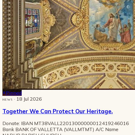
Pinned
· 18 Jul 2026
NEWS
Together We Can Protect Our Heritage.
Donate: IBAN MT38VALL22013000000012419246016
Bank BANK OF VALLETTA (VALLMTMT) A/C Name